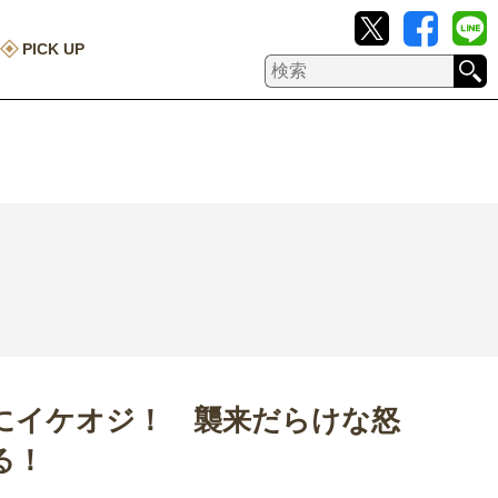
PICK UP
にイケオジ！ 襲来だらけな怒
る！