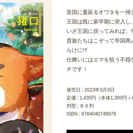
皇国に蔓延るオワタを一掃
王国は既に新学期に突入し
いざ王国に戻ってみれば、
貴族たちはこぞって帝国商
らけに!?
仕舞いにはエマを狙う不穏
チです！
発売日 :
2023年3月3日
定価 : 1,430円（本体1,300円
判型 : Ｂ６判
ISBN : 9784040748979