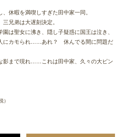
し、休暇を満喫しすぎた田中家一同。
、三兄弟は大遅刻決定。
学園は聖女に沸き、隠し子疑惑に国王は泣き、
人にカモられ……あれ？ 休んでる間に問題だ
な影まで現れ……これは田中家、久々の大ピン
＋税）