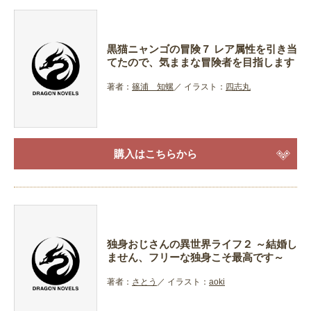
黒猫ニャンゴの冒険７ レア属性を引き当
てたので、気ままな冒険者を目指します
著者：
篠浦 知螺
イラスト：
四志丸
購入はこちらから
独身おじさんの異世界ライフ２ ～結婚し
ません、フリーな独身こそ最高です～
著者：
さとう
イラスト：
aoki