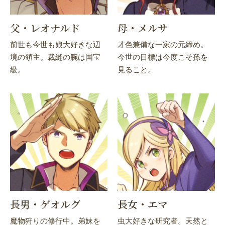
父・レオナルド
母・メルサ
前世も今世も娘大好きな辺
才色兼備な一家の元締め。
境の領主。裁縫の腕は国宝
今世の目標は今度こそ孫を
級。
見ること。
長男・ゲオルグ
長女・エマ
魔物狩りの修行中。弟妹を
虫大好きな研究者。天然と