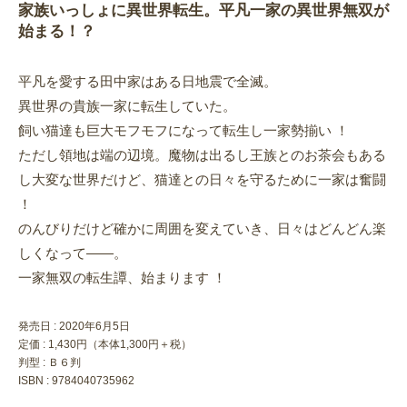
家族いっしょに異世界転生。平凡一家の異世界無双が
始まる！？
平凡を愛する田中家はある日地震で全滅。
異世界の貴族一家に転生していた。
飼い猫達も巨大モフモフになって転生し一家勢揃い ！
ただし領地は端の辺境。魔物は出るし王族とのお茶会もある
し大変な世界だけど、猫達との日々を守るために一家は奮闘
！
のんびりだけど確かに周囲を変えていき、日々はどんどん楽
しくなって――。
一家無双の転生譚、始まります ！
発売日 :
2020年6月5日
定価 : 1,430円（本体1,300円＋税）
判型 : Ｂ６判
ISBN : 9784040735962