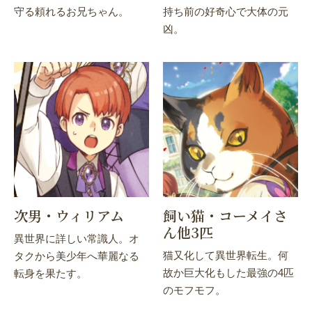
守る頼れるお兄ちゃん。
持ち前の好奇心で大体の元
凶。
次男・ウィリアム
飼い猫・コーメイさ
ん他3匹
異世界に詳しい常識人。オ
猫又化して異世界転生。何
タクから美少年へ華麗なる
故か巨大化もした最強の4匹
転身を果たす。
のモフモフ。