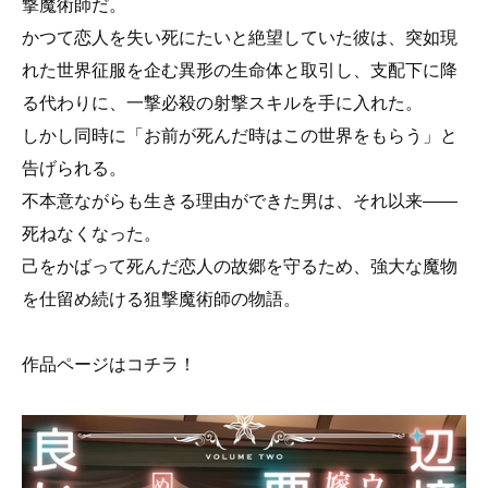
撃魔術師だ。
かつて恋人を失い死にたいと絶望していた彼は、突如現
れた世界征服を企む異形の生命体と取引し、支配下に降
る代わりに、一撃必殺の射撃スキルを手に入れた。
しかし同時に「お前が死んだ時はこの世界をもらう」と
告げられる。
不本意ながらも生きる理由ができた男は、それ以来――
死ねなくなった。
己をかばって死んだ恋人の故郷を守るため、強大な魔物
を仕留め続ける狙撃魔術師の物語。
作品ページはコチラ！