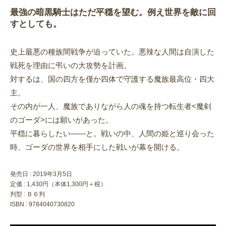
最強の暗黒騎士はただ平穏を望む。例え世界を敵に回
すとしても。
史上最悪の種族間戦争が迫っていた。悪辣な人間は自演した
戦死を理由に弔いの大攻勢を計画。
対するは、国の四方を僅か四体で守護する魔族最高位・四大
主。
その内が一人、魔族でありながら人の魂を持つ転生者<魔剣
のゴーダ>には願いがあった。
平穏に暮らしたい――と。戦いの中、人間の姫と巡り会った
時、ゴーダの世界を相手にした戦いが幕を開ける。
発売日 :
2019年3月5日
定価 : 1,430円（本体1,300円＋税）
判型 : Ｂ６判
ISBN : 9784040730820