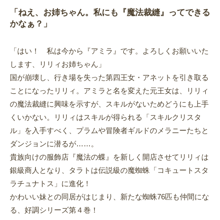
「ねえ、お姉ちゃん。私にも『魔法裁縫』ってできる
かなぁ？」
「はい！ 私は今から『アミラ』です。よろしくお願いいた
します、リリィお姉ちゃん」
国が崩壊し、行き場を失った第四王女・アネットを引き取る
ことになったリリィ。アミラと名を変えた元王女は、リリィ
の魔法裁縫に興味を示すが、スキルがないためどうにも上手
くいかない。リリィはスキルが得られる「スキルクリスタ
ル」を入手すべく、プラムや冒険者ギルドのメラニーたちと
ダンジョンに潜るが……。
貴族向けの服飾店『魔法の蝶』を新しく開店させてリリィは
銀級商人となり、タラトは伝説級の魔蜘蛛「コキュートスタ
ラチュナトス」に進化！
かわいい妹との同居がはじまり、新たな蜘蛛76匹も仲間にな
る、好調シリーズ第４巻！