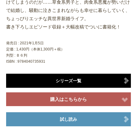
けてしまうのだが……草食系男子と、肉食系悪魔が勢いだけ
で結婚し、騒動に泣きこまれながらも幸せに暮らしていく、
ちょっぴりエッチな異世界新婚ライフ。
書き下ろしエピソード収録＋大幅改稿でついに書籍化！
発売日 :
2021年1月5日
定価 : 1,430円（本体1,300円＋税）
判型 : Ｂ６判
ISBN : 9784040735931
シリーズ一覧
購入はこちらから
試し読み