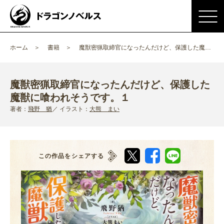
ホーム
書籍
魔獣密猟取締官になったんだけど、保護した魔獣に喰われそうです。
魔獣密猟取締官になったんだけど、保護した
魔獣に喰われそうです。１
著者：
飛野 猶
イラスト：
大熊 まい
この作品をシェアする