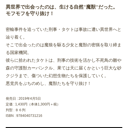
異世界で出会ったのは、生ける自然"魔獣"だった。
モフモフを守り抜け！
密輸事件を追っていた刑事・タケトは事故に遭い異世界へと
辿り着く。
そこで出会ったのは魔狼を駆る少女と魔獣の密猟を取り締ま
る国家機関。
彼らに拾われたタケトは、刑事の技術を活かし不死鳥の雛や
森の守護獣カーバンクル、果ては天に届くかという巨大な砂
クジラまで、傷ついた幻想生物たちを保護していく。
悪党共をぶちのめし、魔獣たちを守り抜け！
発売日 :
2019年4月5日
定価 : 1,430円（本体1,300円＋税）
判型 : Ｂ６判
ISBN : 9784040731216