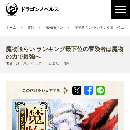
ホーム
書籍
魔物喰らい
魔物喰らい ランキング最下位の冒険者は魔物の力で最強へ
魔物喰らい ランキング最下位の冒険者は魔物
の力で最強へ
著者：
緒二葉
イラスト：
とよた 瑣織
この作品をシェアする