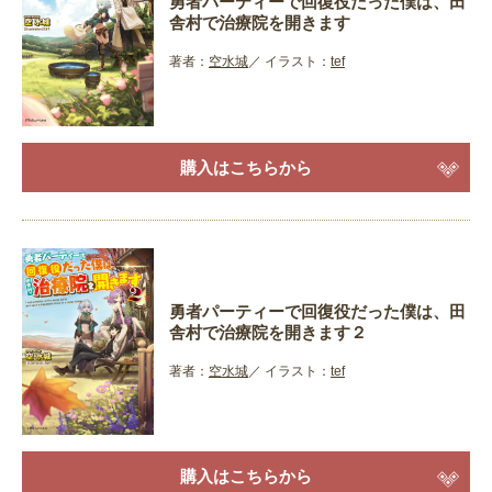
勇者パーティーで回復役だった僕は、田
舎村で治療院を開きます
著者：
空水城
イラスト：
tef
購入はこちらから
勇者パーティーで回復役だった僕は、田
舎村で治療院を開きます２
著者：
空水城
イラスト：
tef
購入はこちらから