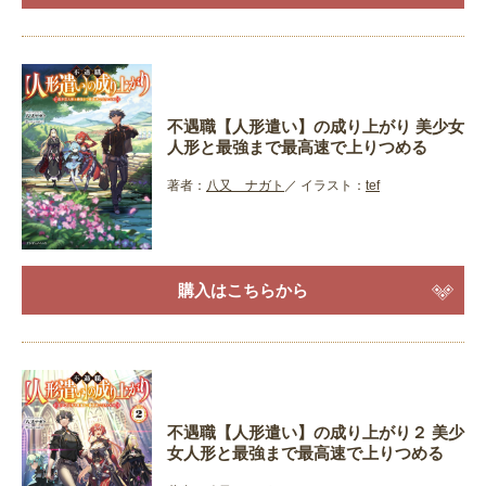
不遇職【人形遣い】の成り上がり 美少女
人形と最強まで最高速で上りつめる
著者：
八又 ナガト
イラスト：
tef
購入はこちらから
不遇職【人形遣い】の成り上がり２ 美少
女人形と最強まで最高速で上りつめる