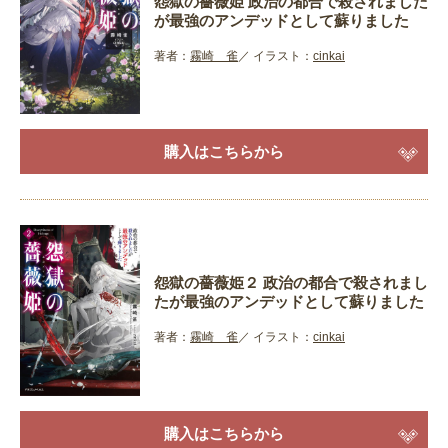
怨獄の薔薇姫 政治の都合で殺されました
が最強のアンデッドとして蘇りました
著者：
霧崎 雀
イラスト：
cinkai
購入はこちらから
怨獄の薔薇姫２ 政治の都合で殺されまし
たが最強のアンデッドとして蘇りました
著者：
霧崎 雀
イラスト：
cinkai
購入はこちらから