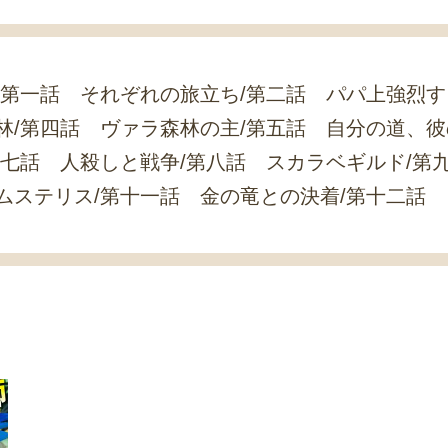
/第一話 それぞれの旅立ち/第二話 パパ上強烈
林/第四話 ヴァラ森林の主/第五話 自分の道、彼
第七話 人殺しと戦争/第八話 スカラベギルド/第
ムステリス/第十一話 金の竜との決着/第十二話