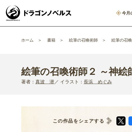
今月
ホーム
書籍
絵筆の召喚術師
絵筆の召喚
絵筆の召喚術師２ ～神
著者：
真波 潜
イラスト：
長浜 めぐみ
この作品をシェアする