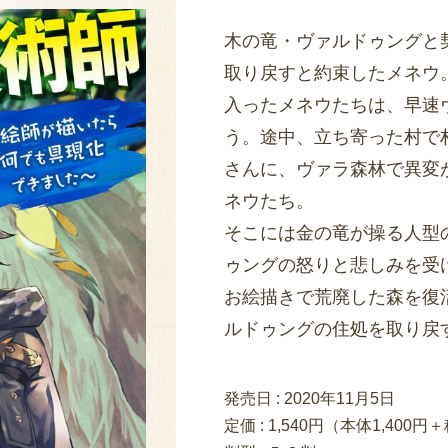
木の竜・ヴァルドゥングと
取り戻すと約束したメネウ
入ったメネウたちは、早速
う。途中、立ち寄った村で
さんに、ヴァラ森林で異変
ネウたち。
そこには金の竜が操る人型
ゥングの怒りと悲しみを受
お絵描きで荒廃した森を復
ルドゥングの住処を取り戻
発売日 :
2020年11月5日
定価 : 1,540円（本体1,400円