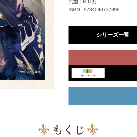
判型 : Ｂ６判
ISBN : 9784040737898
シリーズ一覧
もくじ