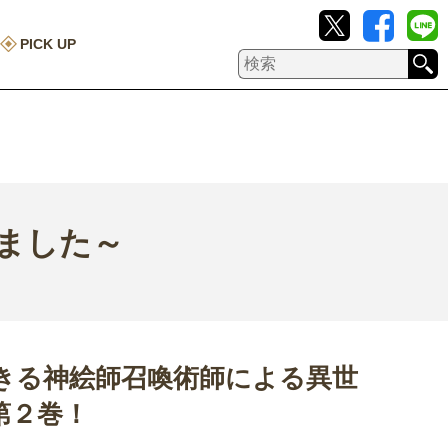
PICK UP
ました～
きる神絵師召喚術師による異世
第２巻！