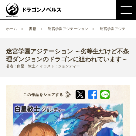
ホーム
書籍
迷宮学園アジテーション
迷宮学園アジテーション ～劣等生だけど不条理ダンジョンのドラゴンに狙われています～
迷宮学園アジテーション ～劣等生だけど不条
理ダンジョンのドラゴンに狙われています～
著者：
白星 敦士
イラスト：
ジョンディー
この作品をシェアする