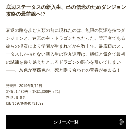
底辺ステータスの新入生、己の信念のためダンジョン
攻略の最前線へ!?
衰退の路を歩む人類の前に現れたのは、無限の資源を持つダ
ンジョンと、迷宮の主・ドラゴンたちだった。管理者である
彼らの提案により学園が生まれてから数十年。最底辺のステ
ータスしか持たない新入生の歌丸連理は、機転と気合で最初
の試練を乗り越えたところドラゴンの関心を引いてしまい
――。灰色か薔薇色か、死と隣り合わせの青春が始まる！
発売日 :
2019年5月2日
定価 : 1,430円（本体1,300円＋税）
判型 : Ｂ６判
ISBN : 9784040731599
シリーズ一覧