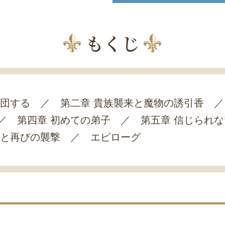
もくじ
退団する ／ 第二章 貴族襲来と魔物の誘引香 ／
／ 第四章 初めての弟子 ／ 第五章 信じられ
宮と再びの襲撃 ／ エピローグ