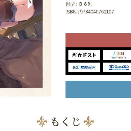
判型 : Ｂ６判
ISBN : 9784040761107
もくじ