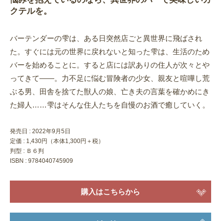
クテルを。
バーテンダーの雫は、ある日突然店ごと異世界に飛ばされ
た。すぐには元の世界に戻れないと知った雫は、生活のため
バーを始めることに。すると店には訳ありの住人が次々とや
ってきて――。力不足に悩む冒険者の少女、親友と喧嘩し荒
ぶる男、田舎を捨てた獣人の娘、亡き夫の言葉を確かめにき
た婦人……雫はそんな住人たちを自慢のお酒で癒していく。
発売日 :
2022年9月5日
定価 : 1,430円（本体1,300円＋税）
判型 : Ｂ６判
ISBN : 9784040745909
購入はこちらから