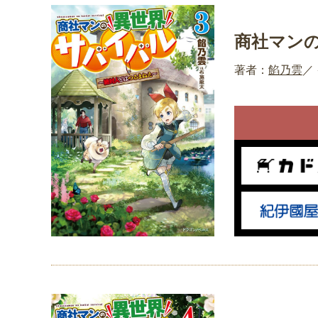
商社マン
著者：
餡乃雲