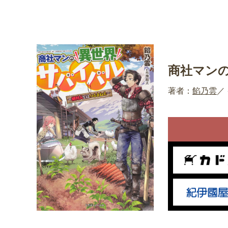
商社マン
著者：
餡乃雲