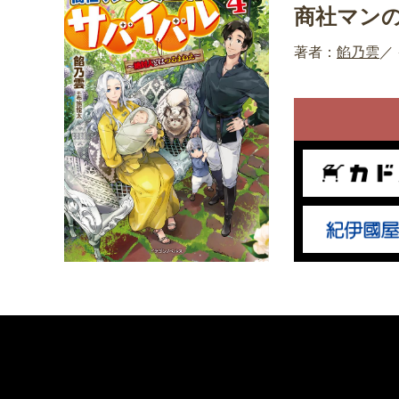
商社マン
著者：
餡乃雲