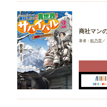
商社マン
著者：
餡乃雲