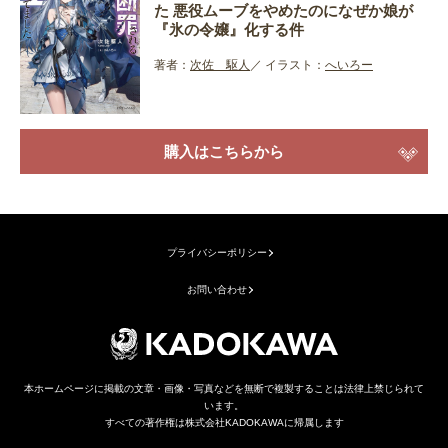
た 悪役ムーブをやめたのになぜか娘が
『氷の令嬢』化する件
著者：
次佐 駆人
イラスト：
へいろー
購入はこちらから
プライバシーポリシー
お問い合わせ
本ホームページに掲載の文章・画像・写真などを無断で複製することは法律上禁じられて
います。
すべての著作権は株式会社KADOKAWAに帰属します