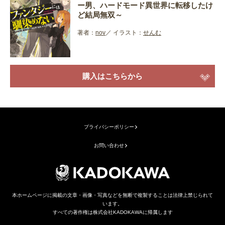
ー男、ハードモード異世界に転移したけ
ど結局無双～
著者：
nov
イラスト：
せんむ
購入はこちらから
プライバシーポリシー
お問い合わせ
本ホームページに掲載の文章・画像・写真などを無断で複製することは法律上禁じられて
います。
すべての著作権は株式会社KADOKAWAに帰属します